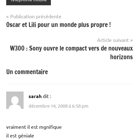
Navigation
Publication précédente
Oscar et Lili pour un monde plus propre !
de
l’article
Article suivant
W300 : Sony ouvre le compact vers de nouveaux
horizons
Un commentaire
sarah
dit :
décembre 14, 2008 à 6:58 pm
vraiment il est mgnifique
il est géniale