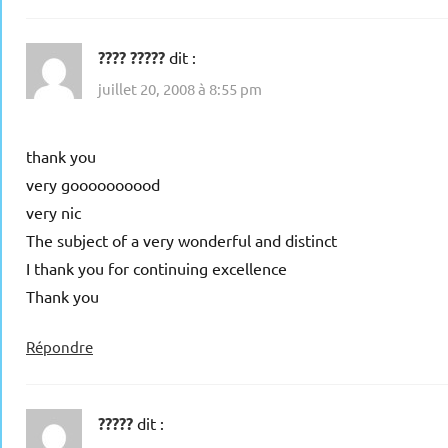
???? ?????
dit :
juillet 20, 2008 à 8:55 pm
thank you
very goooooooood
very nic
The subject of a very wonderful and distinct
I thank you for continuing excellence
Thank you
Répondre
?????
dit :