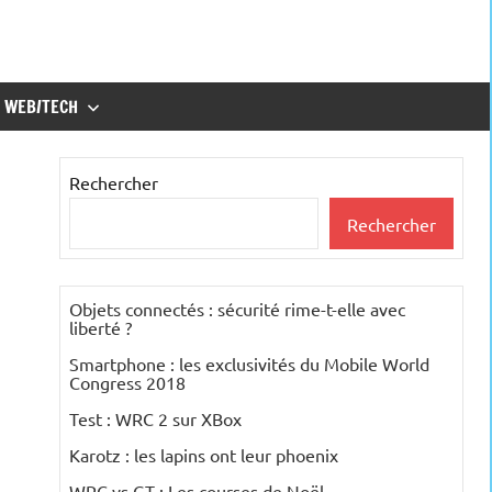
WEB/TECH
Rechercher
Rechercher
Objets connectés : sécurité rime-t-elle avec
liberté ?
Smartphone : les exclusivités du Mobile World
Congress 2018
Test : WRC 2 sur XBox
Karotz : les lapins ont leur phoenix
WRC vs GT : Les courses de Noël