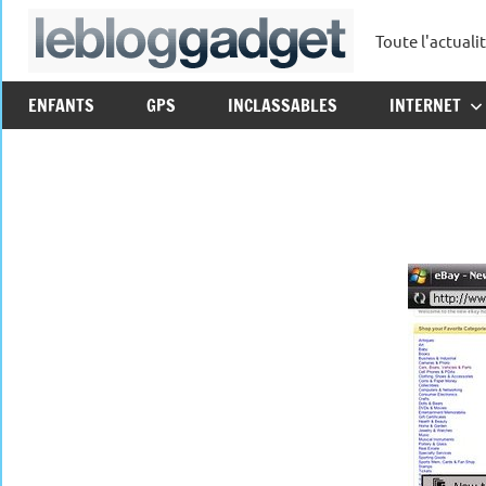
Aller
Toute l'actuali
au
leblo
contenu
ENFANTS
GPS
INCLASSABLES
INTERNET