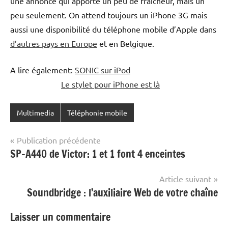
une annonce qui apporte un peu de fraîcheur, mais un
peu seulement. On attend toujours un iPhone 3G mais
aussi une disponibilité du téléphone mobile d’Apple dans
d’autres pays en Europe
et en Belgique.
A lire également:
SONIC sur iPod
Le stylet pour iPhone est là
Multimedia
Téléphonie mobile
Navigation
Publication précédente
SP-A440 de Victor: 1 et 1 font 4 enceintes
de
l’article
Article suivant
Soundbridge : l’auxiliaire Web de votre chaîne
Laisser un commentaire