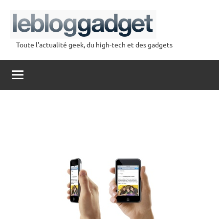
Aller
au
contenu
Toute l'actualité geek, du high-tech et des gadgets
lebloggadget