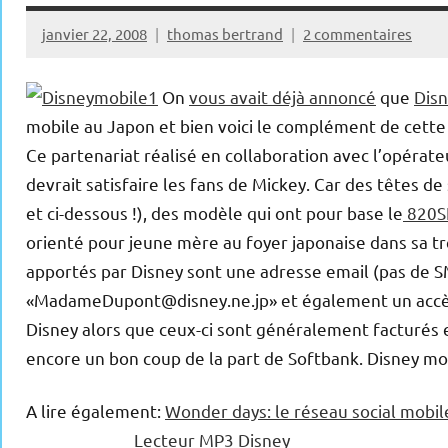
janvier 22, 2008
thomas bertrand
2 commentaires
On
vous avait déjà annoncé
que
Dis
mobile au Japon et bien voici le complément de cette 
Ce partenariat réalisé en collaboration avec l’opérat
devrait satisfaire les fans de Mickey. Car des têtes de 
et ci-dessous !), des modèle qui ont pour base le
820S
orienté pour jeune mère au foyer japonaise dans sa tr
apportés par Disney sont une adresse email (pas de S
«MadameDupont@disney.ne.jp» et également un accès gr
Disney alors que ceux-ci sont généralement facturés 
encore un bon coup de la part de Softbank. Disney mob
A lire également:
Wonder days: le réseau social mobil
Lecteur MP3 Disney