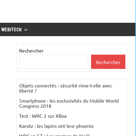
WEB/TECH
Rechercher
Rechercher
Objets connectés : sécurité rime-t-elle avec
liberté ?
Smartphone : les exclusivités du Mobile World
Congress 2018
Test : WRC 2 sur XBox
Karotz : les lapins ont leur phoenix
WRC vs GT : Les courses de Noël