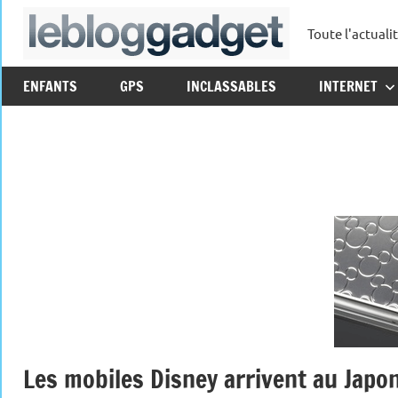
Aller
Toute l'actuali
au
leblo
contenu
ENFANTS
GPS
INCLASSABLES
INTERNET
Les mobiles Disney arrivent au Japo