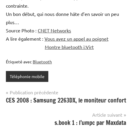
contrainte.
Un bon début, qui nous donne hâte d’en savoir un peu
plus…
Source Photo :
CNET Networks
A lire également :
Vous avez un appel au poignet
Montre bluetooth i:Virt
Étiqueté avec
Bluetooth
Téléphonie mobile
Navigation
Publication précédente
CES 2008 : Samsung 2263DX, le moniteur confort
de
l’article
Article suivant
s.book 1 : l’umpc par Maxdata