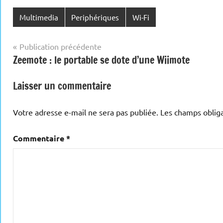
Multimedia
Periphériques
Wi-Fi
Navigation
Publication précédente
Zeemote : le portable se dote d’une Wiimote
de
l’article
Laisser un commentaire
Votre adresse e-mail ne sera pas publiée.
Les champs obliga
Commentaire
*