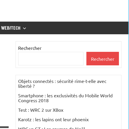
WEB/TECH
Rechercher
Rechercher
Objets connectés : sécurité rime-t-elle avec
liberté ?
Smartphone : les exclusivités du Mobile World
Congress 2018
Test : WRC 2 sur XBox
Karotz : les lapins ont leur phoenix
WRC vs GT : Les courses de Noël