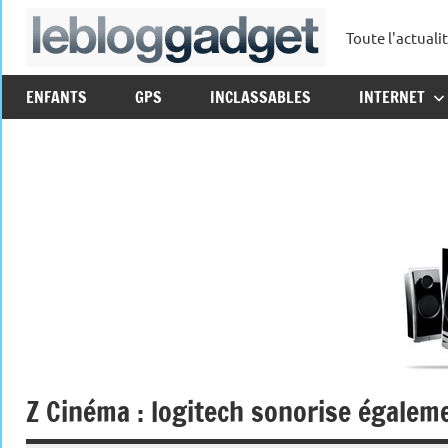
Aller
Toute l'actuali
au
leblo
contenu
ENFANTS
GPS
INCLASSABLES
INTERNET
Z Cinéma : logitech sonorise égaleme