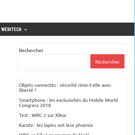
WEB/TECH
Rechercher
Rechercher
Objets connectés : sécurité rime-t-elle avec
liberté ?
Smartphone : les exclusivités du Mobile World
Congress 2018
Test : WRC 2 sur XBox
Karotz : les lapins ont leur phoenix
WRC vs GT : Les courses de Noël