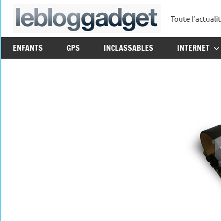
Aller
Toute l'actuali
au
leblo
contenu
ENFANTS
GPS
INCLASSABLES
INTERNET