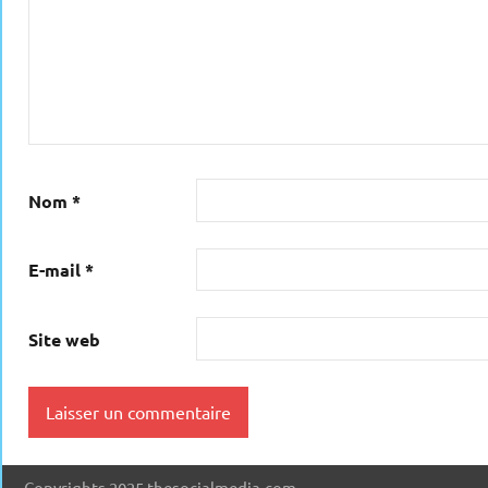
Nom
*
E-mail
*
Site web
Copyrights 2025 thesocialmedia.com