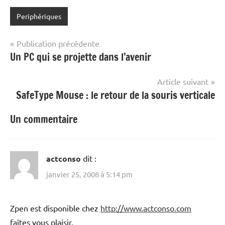
Periphériques
Navigation
Publication précédente
Un PC qui se projette dans l’avenir
de
l’article
Article suivant
SafeType Mouse : le retour de la souris verticale
Un commentaire
actconso
dit :
janvier 25, 2008 à 5:14 pm
Zpen est disponible chez
http://www.actconso.com
faîtes vous plaisir.