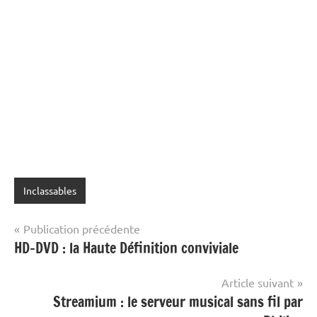
Inclassables
Navigation
Publication précédente
HD-DVD : la Haute Définition conviviale
de
l’article
Article suivant
Streamium : le serveur musical sans fil par