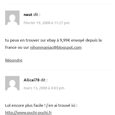
naut
dit :
février 19, 2008 à 11:27 pm
tu peux en trouver sur ebay à 9,99€ envoyé depuis la
france ou sur
nihonmaniac@blogspot.com
Répondre
Alicai78
dit :
mars 13, 2008 à 4:03 pm
Lol encore plus facile ! j’en ai trouvé ici :
http://www.puchi-puchi.fr