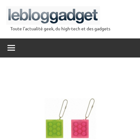
Aller
au
contenu
Toute l'actualité geek, du high-tech et des gadgets
lebloggadget