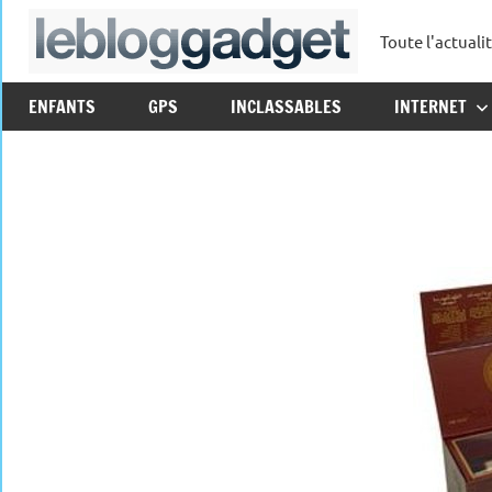
Aller
Toute l'actuali
au
leblo
contenu
ENFANTS
GPS
INCLASSABLES
INTERNET