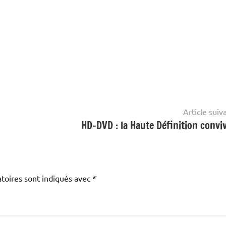
Article suiv
HD-DVD : la Haute Définition conviv
toires sont indiqués avec
*