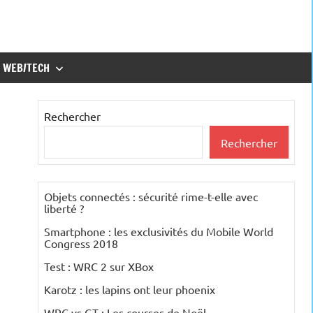
WEB/TECH
Rechercher
Rechercher
Objets connectés : sécurité rime-t-elle avec
liberté ?
Smartphone : les exclusivités du Mobile World
Congress 2018
Test : WRC 2 sur XBox
Karotz : les lapins ont leur phoenix
WRC vs GT : Les courses de Noël