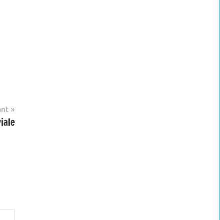
ant
iale