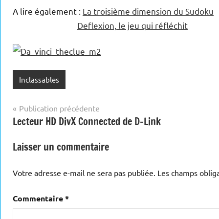
A lire également :
La troisième dimension du Sudoku
Deflexion, le jeu qui réfléchit
Inclassables
Navigation
Publication précédente
Lecteur HD DivX Connected de D-Link
de
l’article
Laisser un commentaire
Votre adresse e-mail ne sera pas publiée.
Les champs obliga
Commentaire
*