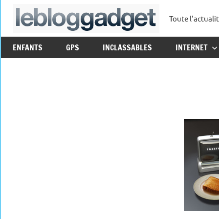
Aller
Toute l'actuali
au
leblo
contenu
ENFANTS
GPS
INCLASSABLES
INTERNET