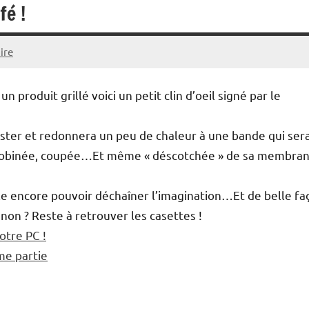
fé !
ire
n produit grillé voici un petit clin d’oeil signé par le
ster et redonnera un peu de chaleur à une bande qui ser
débobinée, coupée…Et même « déscotchée » de sa membra
le encore pouvoir déchaîner l’imagination…Et de belle fa
 non ? Reste à retrouver les casettes !
otre PC !
me partie