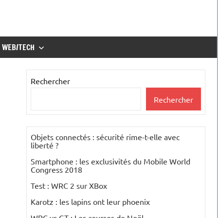
WEB/TECH
Rechercher
Rechercher
Objets connectés : sécurité rime-t-elle avec
liberté ?
Smartphone : les exclusivités du Mobile World
Congress 2018
Test : WRC 2 sur XBox
Karotz : les lapins ont leur phoenix
WRC vs GT : Les courses de Noël