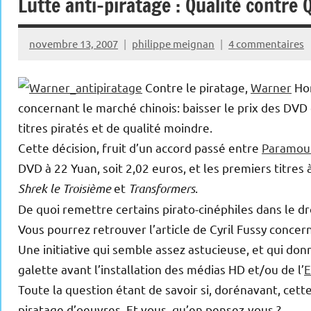
Lutte anti-piratage : Qualité contre 
novembre 13, 2007
philippe meignan
4 commentaires
Contre le piratage,
Warner
Hom
concernant le marché chinois: baisser le prix des DVD
titres piratés et de qualité moindre.
Cette décision, fruit d’un accord passé entre
Paramou
DVD à 22 Yuan, soit 2,02 euros, et les premiers titres
Shrek le Troisième
et
Transformers
.
De quoi remettre certains pirato-cinéphiles dans le dr
Vous pourrez retrouver l’article de Cyril Fussy concer
Une initiative qui semble assez astucieuse, et qui don
galette avant l’installation des médias HD et/ou de l’
Toute la question étant de savoir si, dorénavant, cet
piratage d’oeuvres. Et vous, qu’en pensez-vous ?