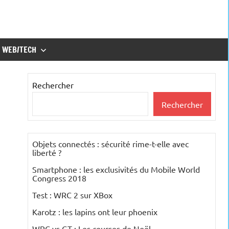
WEB/TECH
Rechercher
Rechercher
Objets connectés : sécurité rime-t-elle avec
liberté ?
Smartphone : les exclusivités du Mobile World
Congress 2018
Test : WRC 2 sur XBox
Karotz : les lapins ont leur phoenix
WRC vs GT : Les courses de Noël