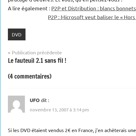
A lire également :
P2P et Distribution : blancs bonnet
P2P : Microsoft veut baliser le « Hors 
DVD
Navigation
Publication précédente
Le fauteuil 2.1 sans fil !
de
l’article
(4 commentaires)
UFO
dit :
novembre 13, 2007 à 3:14 pm
Si les DVD étaient vendus 2€ en France, j’en achèterais un