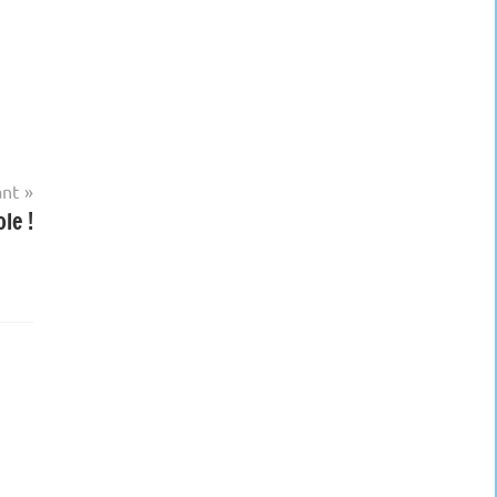
ant
le !