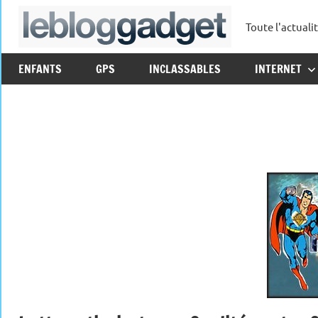
Aller
Toute l'actuali
au
leblo
contenu
ENFANTS
GPS
INCLASSABLES
INTERNET