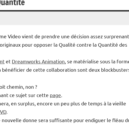
Quantité
e Video vient de prendre une décision assez surprenan
 originaux pour opposer la Qualité contre la Quantité des
nt
et
Dreamworks Animation
, se matérialise sous la form
 à bénéficier de cette collaboration sont deux blockbusters
oit chemin, non ?
nant ce sujet sur cette
page
.
nera, en surplus, encore un peu plus de temps à la vieille
EVD
.
te nouvelle donne sera suffisante pour endiguer le fléau d