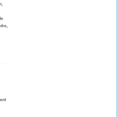
r,
le
rdre,
ment