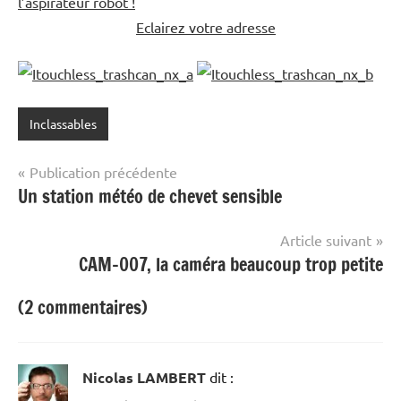
l’aspirateur robot !
Eclairez votre adresse
Inclassables
Navigation
Publication précédente
Un station météo de chevet sensible
de
l’article
Article suivant
CAM-007, la caméra beaucoup trop petite
(2 commentaires)
Nicolas LAMBERT
dit :