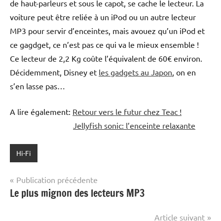
de haut-parleurs et sous le capot, se cache le lecteur. La
voiture peut être reliée à un iPod ou un autre lecteur
MP3 pour servir d’enceintes, mais avouez qu’un iPod et
ce gagdget, ce n’est pas ce qui va le mieux ensemble !
Ce lecteur de 2,2 Kg coûte l’équivalent de 60€ environ.
Décidemment, Disney et
les gadgets au Japon
, on en
s’en lasse pas…
A lire également:
Retour vers le futur chez Teac !
Jellyfish sonic: l’enceinte relaxante
Hi-Fi
Navigation
Publication précédente
Le plus mignon des lecteurs MP3
de
l’article
Article suivant