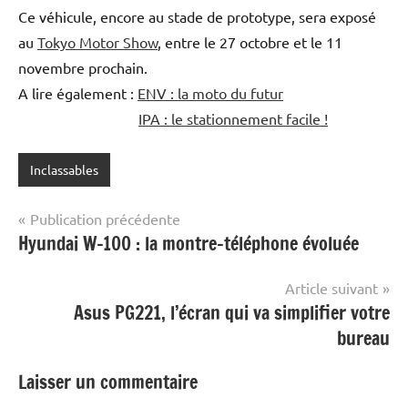
Ce véhicule, encore au stade de prototype, sera exposé
au
Tokyo Motor Show
, entre le 27 octobre et le 11
novembre prochain.
A lire également :
ENV : la moto du futur
IPA : le stationnement facile !
Inclassables
Navigation
Publication précédente
Hyundai W-100 : la montre-téléphone évoluée
de
l’article
Article suivant
Asus PG221, l’écran qui va simplifier votre
bureau
Laisser un commentaire