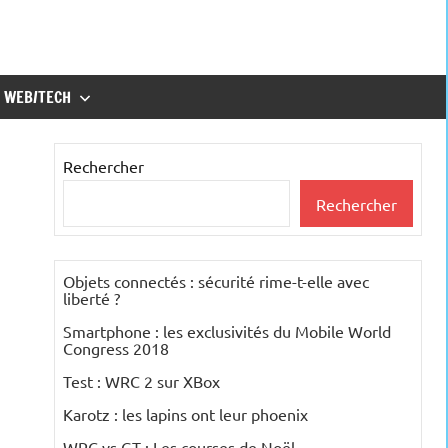
WEB/TECH
Rechercher
Rechercher
Objets connectés : sécurité rime-t-elle avec
liberté ?
Smartphone : les exclusivités du Mobile World
Congress 2018
Test : WRC 2 sur XBox
Karotz : les lapins ont leur phoenix
WRC vs GT : Les courses de Noël