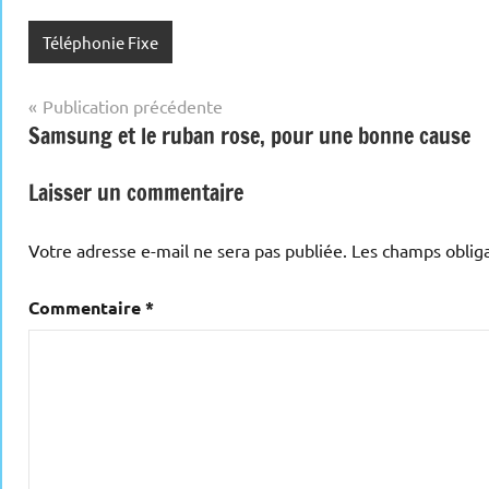
Téléphonie Fixe
Navigation
Publication précédente
Samsung et le ruban rose, pour une bonne cause
de
l’article
Laisser un commentaire
Votre adresse e-mail ne sera pas publiée.
Les champs obliga
Commentaire
*