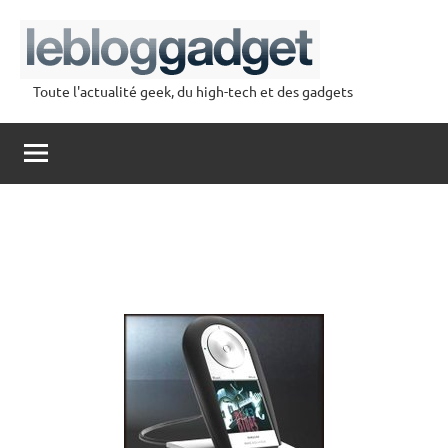
Aller
au
contenu
Toute l'actualité geek, du high-tech et des gadgets
lebloggadget