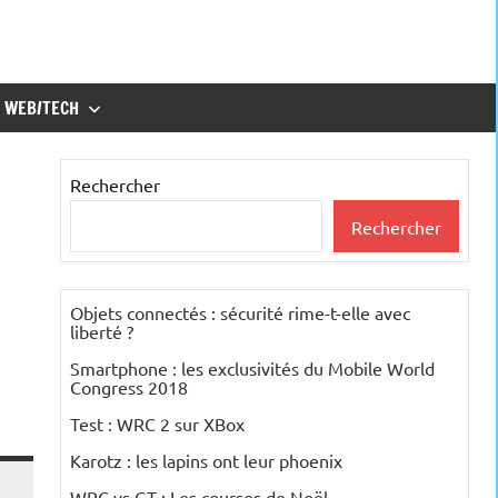
WEB/TECH
Rechercher
Rechercher
Objets connectés : sécurité rime-t-elle avec
liberté ?
Smartphone : les exclusivités du Mobile World
Congress 2018
Test : WRC 2 sur XBox
Karotz : les lapins ont leur phoenix
WRC vs GT : Les courses de Noël