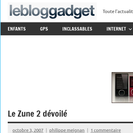
Aller
Toute l'actuali
au
leblo
contenu
ENFANTS
GPS
INCLASSABLES
INTERNET
Le Zune 2 dévoilé
octobre 3, 2007
philippe meignan
1 commentaire