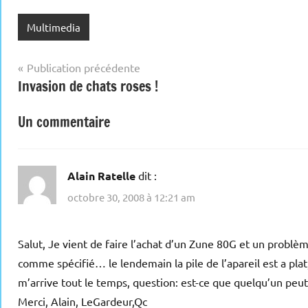
Multimedia
Navigation
Publication précédente
Invasion de chats roses !
de
l’article
Un commentaire
Alain Ratelle
dit :
octobre 30, 2008 à 12:21 am
Salut, Je vient de faire l’achat d’un Zune 80G et un problèm
comme spécifié… le lendemain la pile de l’apareil est a plat,
m’arrive tout le temps, question: est-ce que quelqu’un peu
Merci, Alain, LeGardeur,Qc