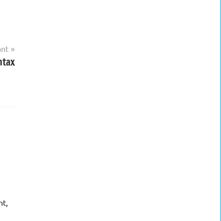
ant
ntax
nt,