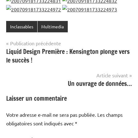
Inclassables
Multimedia
Navigation
Publication précédente
Liquid Design Première : Kensington plonge vers
de
le succès !
l’article
Article suivant
Un ouvrage de données…
Laisser un commentaire
Votre adresse e-mail ne sera pas publiée.
Les champs
obligatoires sont indiqués avec
*