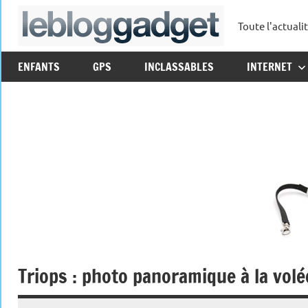
Aller
Toute l'actuali
au
leblo
contenu
ENFANTS
GPS
INCLASSABLES
INTERNET
Triops : photo panoramique à la vol