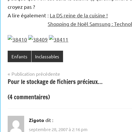
croyez pas ?
A lire également :
La DS reine de la cuisine !
Shopping de Noël Samsung : Technol
Enfants
Inclassables
Navigation
Publication précédente
Pour le stockage de fichiers précieux…
de
l’article
(4 commentaires)
Zigoto
dit :
septembre 28, 2007 à 2:16 pm