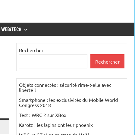
WEB/TECH
Rechercher
Rechercher
Objets connectés : sécurité rime-t-elle avec
liberté ?
Smartphone : les exclusivités du Mobile World
Congress 2018
Test : WRC 2 sur XBox
Karotz : les lapins ont leur phoenix
WRC vs GT : Les courses de Noël