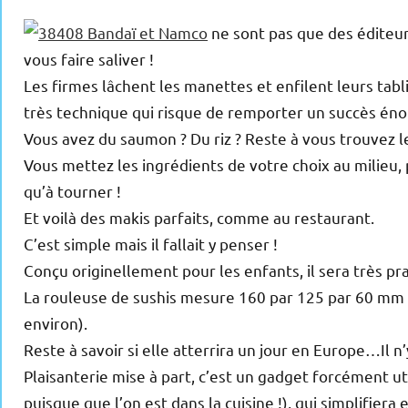
Bandaï et Namco
ne sont pas que des éditeur
vous faire saliver !
Les firmes lâchent les manettes et enfilent leurs tabli
très technique qui risque de remporter un succès én
Vous avez du saumon ? Du riz ? Reste à vous trouvez les
Vous mettez les ingrédients de votre choix au milieu, p
qu’à tourner !
Et voilà des makis parfaits, comme au restaurant.
C’est simple mais il fallait y penser !
Conçu originellement pour les enfants, il sera très pr
La rouleuse de sushis mesure 160 par 125 par 60 mm 
environ).
Reste à savoir si elle atterrira un jour en Europe…Il 
Plaisanterie mise à part, c’est un gadget forcément u
puisque que l’on est dans la cuisine !), qui simplifier