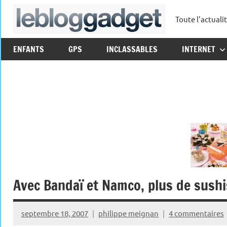
Aller
Toute l'actuali
au
leblo
contenu
ENFANTS
GPS
INCLASSABLES
INTERNET
Avec Bandaï et Namco, plus de sushis
septembre 18, 2007
philippe meignan
4 commentaires