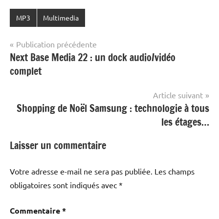
MP3
Multimedia
Navigation
Publication précédente
Next Base Media 22 : un dock audio/vidéo
de
complet
l’article
Article suivant
Shopping de Noël Samsung : technologie à tous
les étages…
Laisser un commentaire
Votre adresse e-mail ne sera pas publiée.
Les champs
obligatoires sont indiqués avec
*
Commentaire
*