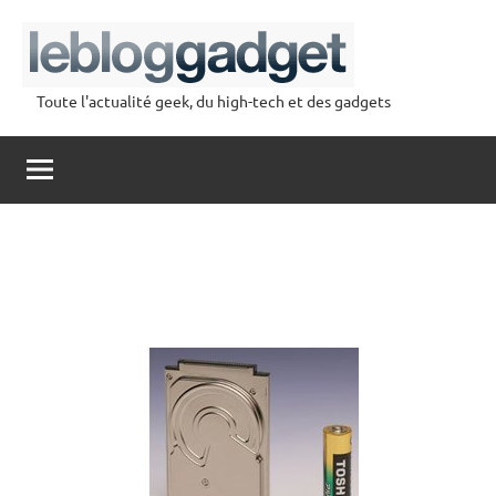
Aller
au
contenu
Toute l'actualité geek, du high-tech et des gadgets
lebloggadget