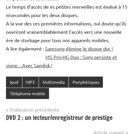
Le temps d’accès de es petites merveilles est évalué à 15
msecondes pour les deux disques.
A la vue des ces premières informations, nul doute qu’ils
ouvriront vraisemblablement l’accès vers une nouvelle
ère de stockage pour tous nos appareils mobiles.
A lire également :
Samsung élimine le disque dur !
MS Pro-HG Duo : Sony persiste et
signe…Avec Sandisk !
Ipod
MP3
Multimedia
Periphériques
Téléphonie mobile
Navigation
Publication précédente
DVD 2 : un lecteur/enregistreur de prestige
de
l’article
Article suivant