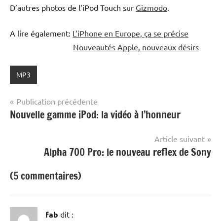
D’autres photos de l’iPod Touch sur
Gizmodo
.
A lire également:
L’iPhone en Europe, ça se précise
Nouveautés Apple, nouveaux désirs
MP3
Navigation
Publication précédente
Nouvelle gamme iPod: la vidéo à l’honneur
de
l’article
Article suivant
Alpha 700 Pro: le nouveau reflex de Sony
(5 commentaires)
fab
dit :