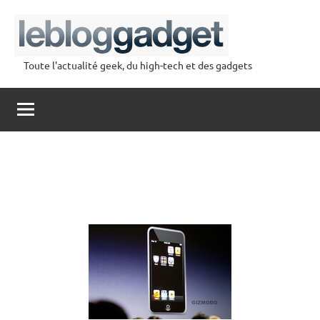
Aller
au
contenu
Toute l'actualité geek, du high-tech et des gadgets
lebloggadget