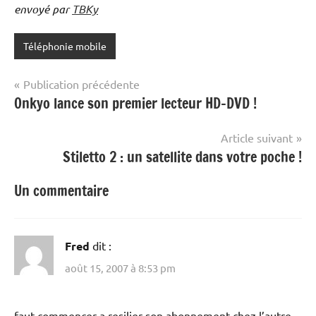
envoyé par
TBKy
Téléphonie mobile
Navigation
Publication précédente
Onkyo lance son premier lecteur HD-DVD !
de
l’article
Article suivant
Stiletto 2 : un satellite dans votre poche !
Un commentaire
Fred
dit :
août 15, 2007 à 8:53 pm
faut commencer a resilier son abonnement chez l’autre