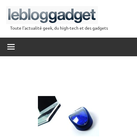
Aller
au
contenu
Toute l'actualité geek, du high-tech et des gadgets
lebloggadget