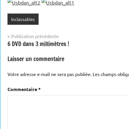
Inclassables
Navigation
Publication précédente
6 DVD dans 3 millimètres !
de
l’article
Laisser un commentaire
Votre adresse e-mail ne sera pas publiée.
Les champs obliga
Commentaire
*