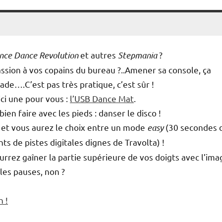
nce Dance Revolution
et autres
Stepmania
?
ssion à vos copains du bureau ?..Amener sa console, ça
de….C’est pas très pratique, c’est sûr !
ici une pour vous :
l’USB Dance Mat
.
ien faire avec les pieds : danser le disco !
et vous aurez le choix entre un mode
easy
(30 secondes 
de pistes digitales dignes de Travolta) !
urrez gaîner la partie supérieure de vos doigts avec l’ima
es pauses, non ?
n !