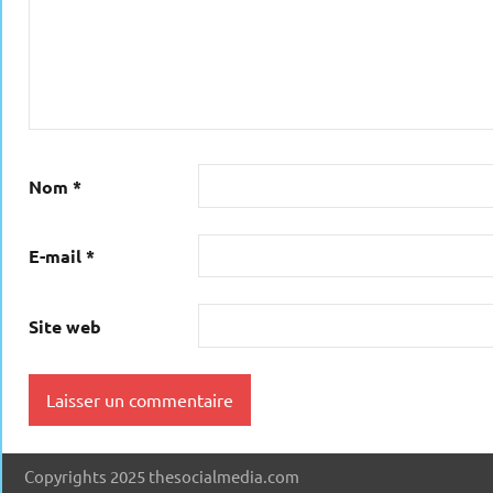
Nom
*
E-mail
*
Site web
Copyrights 2025 thesocialmedia.com