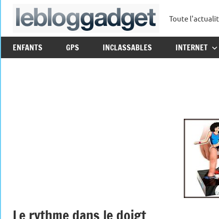
Aller
Toute l'actuali
au
leblo
contenu
ENFANTS
GPS
INCLASSABLES
INTERNET
Le rythme dans le doigt