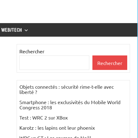
WEB/TECH
Rechercher
Rechercher
Objets connectés : sécurité rime-t-elle avec
liberté ?
Smartphone : les exclusivités du Mobile World
Congress 2018
Test : WRC 2 sur XBox
Karotz : les lapins ont leur phoenix
WRC vs GT : Les courses de Noël