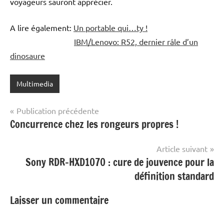
voyageurs sauront apprécier.
A lire également:
Un portable qui…ty !
IBM/Lenovo: R52, dernier râle d’un
dinosaure
Multimedia
Navigation
Publication précédente
Concurrence chez les rongeurs propres !
de
l’article
Article suivant
Sony RDR-HXD1070 : cure de jouvence pour la
définition standard
Laisser un commentaire