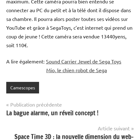
maximum. Cette caméra pourra bien entendu se
connecter au PC du petit et à la télé dont il dispose dans
sa chambre. Il pourra alors poster toutes ses vidéos sur
YouTube et grâce à SegaToys, c’est internet qui prend un
coup de jeune ! Cette caméra sera vendue 13440yens,
soit 110€.
A lire également:
Sound Carrier Jewel de Sega Toys
Mio, le chien robot de Sega
Camescopes
Navigation
Publication précédente
La bague alarme, un réveil concept !
de
l’article
Article suivant
Space Time 3D : la nouvelle dimension du web-