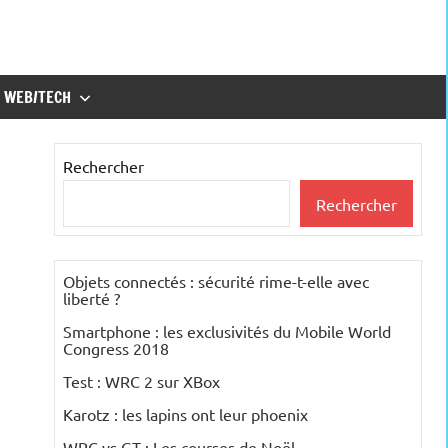
WEB/TECH
Rechercher
Rechercher
Objets connectés : sécurité rime-t-elle avec
liberté ?
Smartphone : les exclusivités du Mobile World
Congress 2018
Test : WRC 2 sur XBox
Karotz : les lapins ont leur phoenix
WRC vs GT : Les courses de Noël