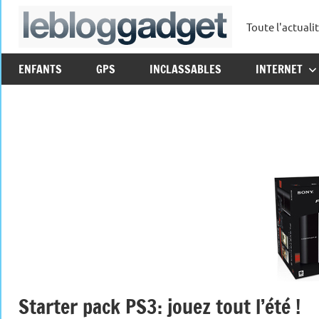
Aller
Toute l'actuali
au
leblo
contenu
ENFANTS
GPS
INCLASSABLES
INTERNET
Starter pack PS3: jouez tout l’été !