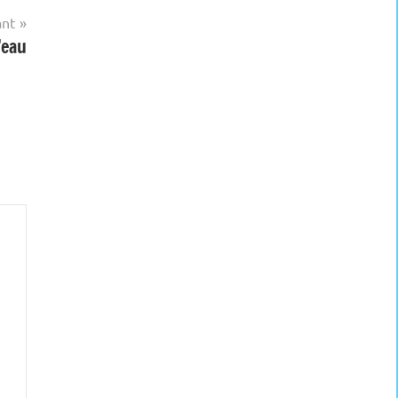
ant
’eau