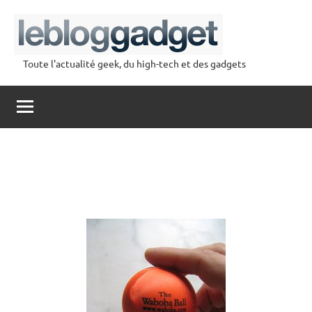
Aller
au
contenu
Toute l'actualité geek, du high-tech et des gadgets
lebloggadget