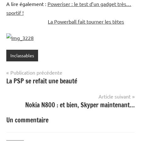
A lire également :
Poweriser : le test d’un gadget très…
sportif !
La Powerball fait tourner les têtes
Inclassables
Navigation
Publication précédente
La PSP se refait une beauté
de
l’article
Article suivant
Nokia N800 : et bien, Skyper maintenant…
Un commentaire