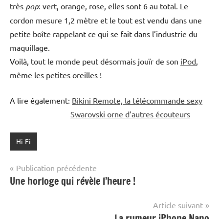
très
pop
: vert, orange, rose, elles sont 6 au total. Le
cordon mesure 1,2 mètre et le tout est vendu dans une
petite boîte rappelant ce qui se fait dans l’industrie du
maquillage.
Voilà, tout le monde peut désormais jouïr de son
iPod
,
même les petites oreilles !
A lire également:
Bikini Remote, la télécommande sexy
Swarovski orne d’autres écouteurs
Hi-Fi
Navigation
Publication précédente
Une horloge qui révèle l’heure !
de
l’article
Article suivant
La rumeur iPhone Nano