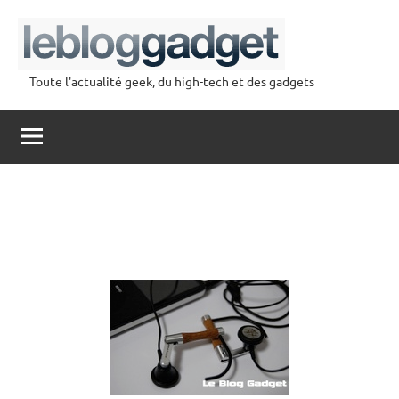
Aller
au
contenu
Toute l'actualité geek, du high-tech et des gadgets
lebloggadget