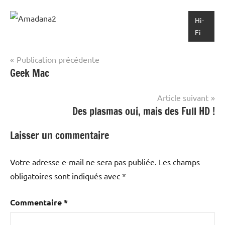
Hi-
Fi
Navigation
Publication précédente
Geek Mac
de
l’article
Article suivant
Des plasmas oui, mais des Full HD !
Laisser un commentaire
Votre adresse e-mail ne sera pas publiée.
Les champs
obligatoires sont indiqués avec
*
Commentaire
*