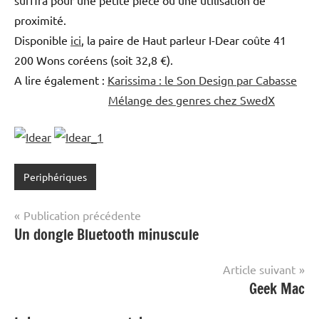
proximité.
Disponible
ici
, la paire de Haut parleur I-Dear coûte 41
200 Wons coréens (soit 32,8 €).
A lire également :
Karissima : le Son Design par Cabasse
Mélange des genres chez SwedX
Periphériques
Navigation
Publication précédente
Un dongle Bluetooth minuscule
de
l’article
Article suivant
Geek Mac