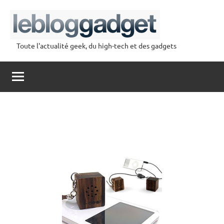
Aller
au
contenu
Toute l'actualité geek, du high-tech et des gadgets
lebloggadget