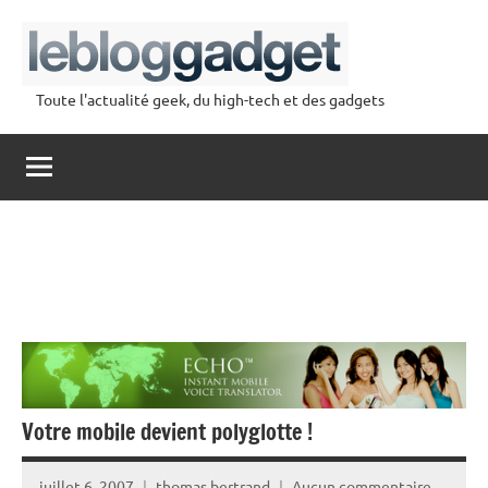
Aller
au
contenu
Toute l'actualité geek, du high-tech et des gadgets
lebloggadget
Votre mobile devient polyglotte !
juillet 6, 2007
thomas bertrand
Aucun commentaire