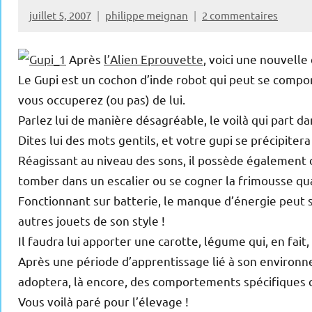
juillet 5, 2007
philippe meignan
2 commentaires
Après
l’Alien Eprouvette
, voici une nouvell
Le Gupi est un cochon d’inde robot qui peut se compor
vous occuperez (ou pas) de lui.
Parlez lui de manière désagréable, le voilà qui part d
Dites lui des mots gentils, et votre gupi se précipitera
Réagissant au niveau des sons, il possède également d
tomber dans un escalier ou se cogner la frimousse quan
Fonctionnant sur batterie, le manque d’énergie peut s
autres jouets de son style !
Il faudra lui apporter une carotte, légume qui, en fait
Après une période d’apprentissage lié à son environne
adoptera, là encore, des comportements spécifiques c
Vous voilà paré pour l’élevage !