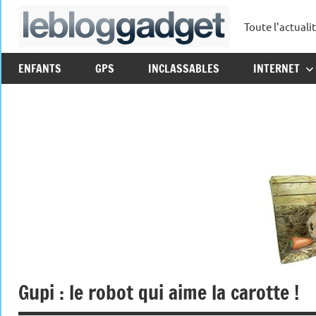
Aller
Toute l'actuali
au
leblo
contenu
ENFANTS
GPS
INCLASSABLES
INTERNET
Gupi : le robot qui aime la carotte !