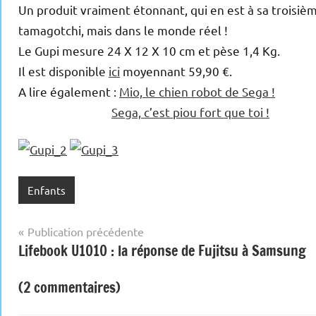
Un produit vraiment étonnant, qui en est à sa troisièm
tamagotchi, mais dans le monde réel !
Le Gupi mesure 24 X 12 X 10 cm et pèse 1,4 Kg.
Il est disponible
ici
moyennant 59,90 €.
A lire également :
Mio, le chien robot de Sega !
Sega, c’est piou fort que toi !
Enfants
Navigation
Publication précédente
Lifebook U1010 : la réponse de Fujitsu à Samsung
de
l’article
(2 commentaires)