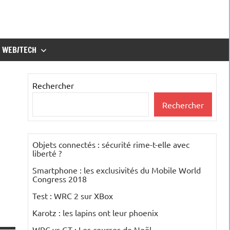
WEB/TECH
Rechercher
Rechercher
Objets connectés : sécurité rime-t-elle avec
liberté ?
Smartphone : les exclusivités du Mobile World
Congress 2018
Test : WRC 2 sur XBox
Karotz : les lapins ont leur phoenix
WRC vs GT : Les courses de Noël