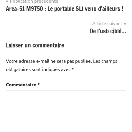
Navigation
Publication précédente
Area-51 M9750 : Le portable SLI venu d’ailleurs !
de
l’article
Article suivant
De l’usb ciblé…
Laisser un commentaire
Votre adresse e-mail ne sera pas publiée.
Les champs
obligatoires sont indiqués avec
*
Commentaire
*