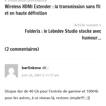
Navigation
Wireless HDMI Extender : la transmission sans fil
de
et en haute définition
l’article
Article suivant
Folderix : le Lebedev Studio stocke avec
humour…
(2 commentaires)
berlinbmw
dit :
juin 26, 2007 à 11:37 am
Disque dur de 40 Gb pour l’entrée de gamme et 100Mb
pour les autres, à ce niveau là, restons simple!!!! ;-))