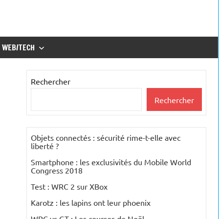
WEB/TECH
Rechercher
Rechercher
Objets connectés : sécurité rime-t-elle avec
liberté ?
Smartphone : les exclusivités du Mobile World
Congress 2018
Test : WRC 2 sur XBox
Karotz : les lapins ont leur phoenix
WRC vs GT : Les courses de Noël