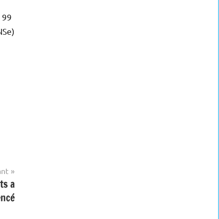
, 99
NSe)
ant
ts a
ncé