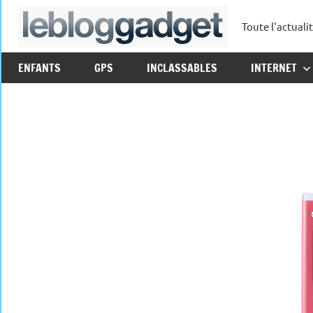
Aller
Toute l'actuali
au
leblo
contenu
ENFANTS
GPS
INCLASSABLES
INTERNET