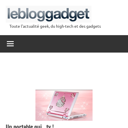
Aller
au
contenu
Toute l'actualité geek, du high-tech et des gadgets
lebloggadget
Un portable qui…ty !