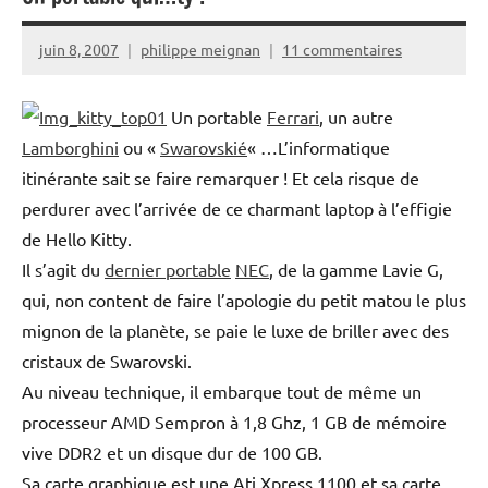
juin 8, 2007
philippe meignan
11 commentaires
Un portable
Ferrari
, un autre
Lamborghini
ou «
Swarovskié
« …L’informatique
itinérante sait se faire remarquer ! Et cela risque de
perdurer avec l’arrivée de ce charmant laptop à l’effigie
de Hello Kitty.
Il s’agit du
dernier portable
NEC
, de la gamme Lavie G,
qui, non content de faire l’apologie du petit matou le plus
mignon de la planète, se paie le luxe de briller avec des
cristaux de Swarovski.
Au niveau technique, il embarque tout de même un
processeur AMD Sempron à 1,8 Ghz, 1 GB de mémoire
vive DDR2 et un disque dur de 100 GB.
Sa carte graphique est une Ati Xpress 1100 et sa carte