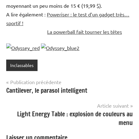
moyennant un peu moins de 15 € (19,99 $).
A lire également :
Poweriser : le test d’un gadget très…
sportif !
La powerball fait tourner les têtes
Inclassables
Navigation
Publication précédente
Cantilever, le parasol intelligent
de
l’article
Article suivant
Light Energy Table : explosion de couleurs au
menu
Laisser un commentaire