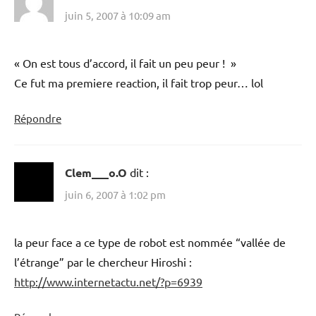
juin 5, 2007 à 10:09 am
« On est tous d’accord, il fait un peu peur ! »
Ce fut ma premiere reaction, il fait trop peur… lol
Répondre
Clem___o.O
dit :
juin 6, 2007 à 1:02 pm
la peur face a ce type de robot est nommée “vallée de
l’étrange” par le chercheur Hiroshi :
http://www.internetactu.net/?p=6939