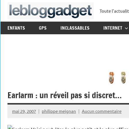
Aller
Toute l'actuali
au
leblo
contenu
ENFANTS
GPS
INCLASSABLES
INTERNET
Earlarm : un réveil pas si discret…
mai 29, 2007
philippe meignan
Aucun commentaire