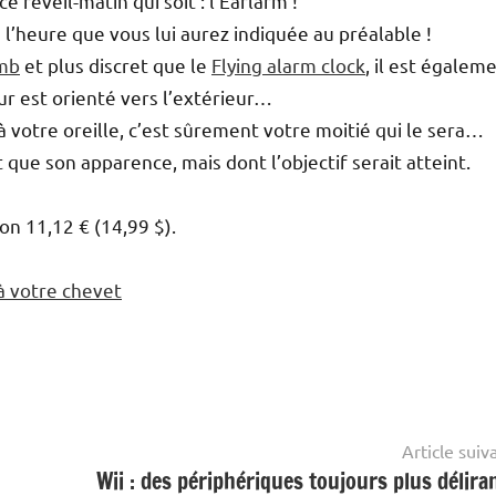
ce réveil-matin qui soit : l’Earlarm !
à l’heure que vous lui aurez indiquée au préalable !
mb
et plus discret que le
Flying alarm clock
, il est égalem
ur est orienté vers l’extérieur…
 à votre oreille, c’est sûrement votre moitié qui le sera…
t que son apparence, mais dont l’objectif serait atteint.
on 11,12 € (14,99 $).
 à votre chevet
Article suiv
Wii : des périphériques toujours plus déliran