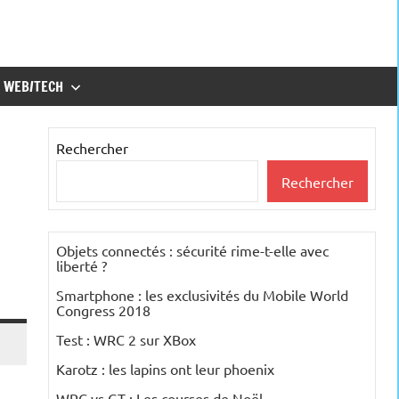
WEB/TECH
Rechercher
Rechercher
Objets connectés : sécurité rime-t-elle avec
liberté ?
Smartphone : les exclusivités du Mobile World
Congress 2018
Test : WRC 2 sur XBox
Karotz : les lapins ont leur phoenix
WRC vs GT : Les courses de Noël