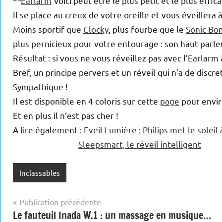
Voici peut être le plus petit et le plus effica
Il se place au creux de votre oreille et vous éveillera 
Moins sportif que
Clocky
, plus fourbe que le
Sonic Bo
plus pernicieux pour votre entourage : son haut parle
Résultat : si vous ne vous réveillez pas avec l’Earlarm
Bref, un principe pervers et un réveil qui n’a de discre
Sympathique !
Il est disponible en 4 coloris sur cette
page
pour envir
Et en plus il n’est pas cher !
A lire également :
Eveil Lumière : Philips met le soleil
Sleepsmart, le réveil intelligent
Inclassables
Navigation
Publication précédente
Le fauteuil Inada W.1 : un massage en musique…
de