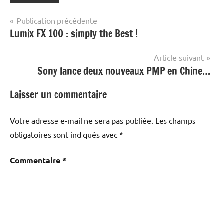
Navigation
Publication précédente
Lumix FX 100 : simply the Best !
de
l’article
Article suivant
Sony lance deux nouveaux PMP en Chine…
Laisser un commentaire
Votre adresse e-mail ne sera pas publiée.
Les champs
obligatoires sont indiqués avec
*
Commentaire
*