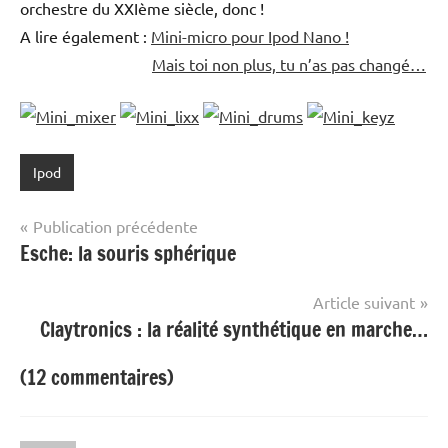
orchestre du XXIème siècle, donc !
A lire également :
Mini-micro pour Ipod Nano !
Mais toi non plus, tu n’as pas changé…
Ipod
Navigation
Publication précédente
Esche: la souris sphérique
de
l’article
Article suivant
Claytronics : la réalité synthétique en marche…
(12 commentaires)