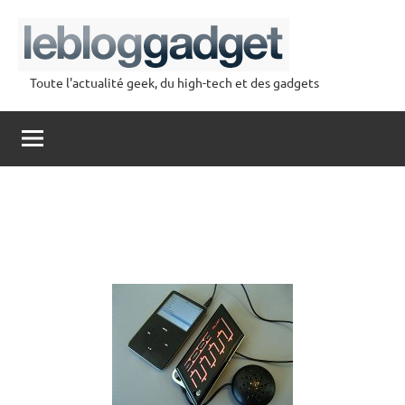
Aller
au
contenu
Toute l'actualité geek, du high-tech et des gadgets
lebloggadget