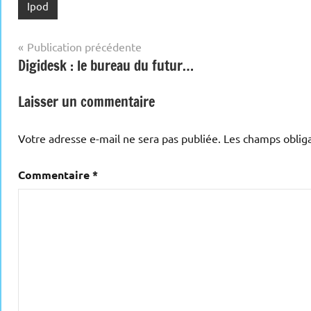
Ipod
Navigation
Publication précédente
Digidesk : le bureau du futur…
de
l’article
Laisser un commentaire
Votre adresse e-mail ne sera pas publiée.
Les champs obliga
Commentaire
*