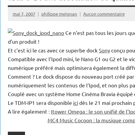
mai 7, 2007
philippe meignan
Aucun commentaire
Ce n’est pas tous les jours q
d’un produit !
Et c’est ici le cas avec ce superbe dock
Sony
conçu po
Compatible avec l’Ipod mini, le Nano G1 ou G2 et le vi
numérique préféré mais optimisera également la diffus
Comment ? Le dock dispose du nouveau port créé par l
numériquement les contenus de l’Ipod, et non plus par
Couplé avec un système Home Cinéma Bravia équipé d
Le TDM-IP1 sera disponible
ici
dès le 21 mai prochain p
A lire également :
Itower Omega : le son unifié de l’Ip
MC4 Music Cocoon : la musique compr