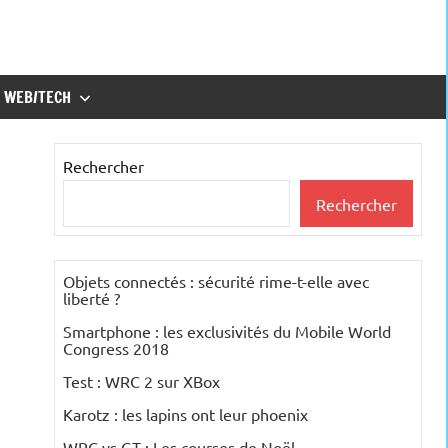
WEB/TECH
Rechercher
Rechercher
Objets connectés : sécurité rime-t-elle avec
liberté ?
Smartphone : les exclusivités du Mobile World
Congress 2018
Test : WRC 2 sur XBox
Karotz : les lapins ont leur phoenix
WRC vs GT : Les courses de Noël