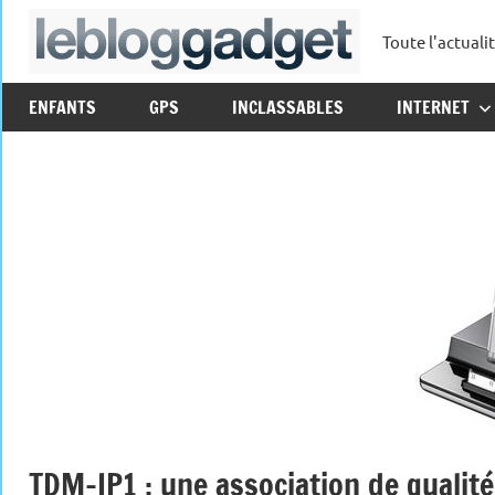
Aller
Toute l'actuali
au
leblo
contenu
ENFANTS
GPS
INCLASSABLES
INTERNET
TDM-IP1 : une association de qualité