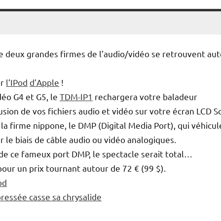
ue deux grandes firmes de l’audio/vidéo se retrouvent au
ur
l’IPod
d’Apple
!
déo G4 et G5, le
TDM-IP1
rechargera votre baladeur
ion de vos fichiers audio et vidéo sur votre écran LCD S
a firme nippone, le DMP (Digital Media Port), qui véhicul
 le biais de câble audio ou vidéo analogiques.
e ce fameux port DMP, le spectacle serait total…
our un prix tournant autour de 72 € (99 $).
od
essée casse sa chrysalide