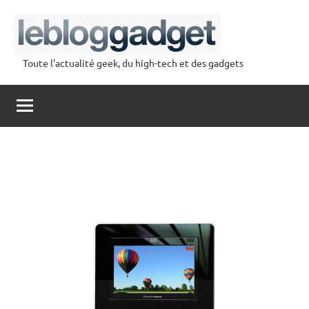
Aller
au
contenu
Toute l'actualité geek, du high-tech et des gadgets
lebloggadget