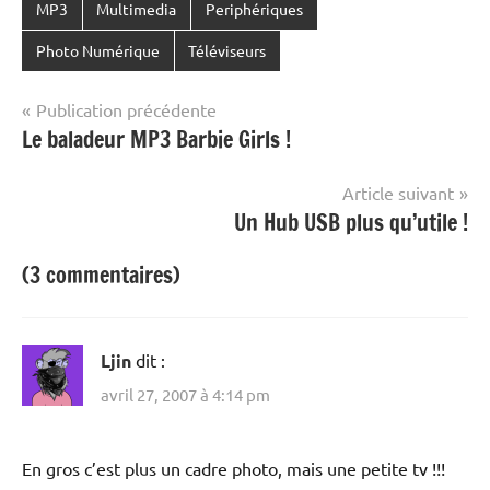
MP3
Multimedia
Periphériques
Photo Numérique
Téléviseurs
Navigation
Publication précédente
Le baladeur MP3 Barbie Girls !
de
l’article
Article suivant
Un Hub USB plus qu’utile !
(3 commentaires)
Ljin
dit :
avril 27, 2007 à 4:14 pm
En gros c’est plus un cadre photo, mais une petite tv !!!