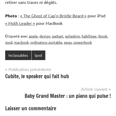
retirer sans traces ni dégâts.
Photo
:
« The Ghost of Cap’n Bristle Beard »
pour iPod
« Moth Leader »
pour MacBook
Étiqueté avec
apple
,
design
,
gadget
,
gelaskins
,
habillage
,
ibook
,
ipod
,
macbook
,
ordinateur portable
,
peau
,
powerbook
Inclassables
Ipod
Navigation
Publication précédente
Cubite, le speaker qui fait hub
de
l’article
Article suivant
Baby Grand Master : un piano qui pulse !
Laisser un commentaire