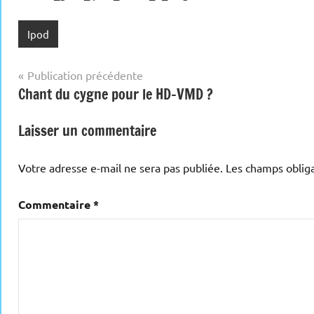
Ipod
Navigation
Publication précédente
Chant du cygne pour le HD-VMD ?
de
l’article
Laisser un commentaire
Votre adresse e-mail ne sera pas publiée.
Les champs obliga
Commentaire
*