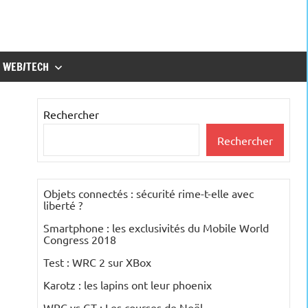
WEB/TECH
Rechercher
Rechercher
Objets connectés : sécurité rime-t-elle avec
liberté ?
Smartphone : les exclusivités du Mobile World
Congress 2018
Test : WRC 2 sur XBox
Karotz : les lapins ont leur phoenix
WRC vs GT : Les courses de Noël