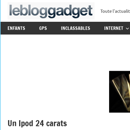
Aller
Toute l'actuali
au
leblo
contenu
ENFANTS
GPS
INCLASSABLES
INTERNET
Un Ipod 24 carats