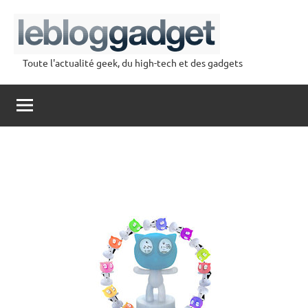
Aller
au
contenu
Toute l'actualité geek, du high-tech et des gadgets
lebloggadget