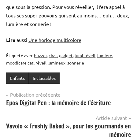
que sous la pression. Pour vous réveiller, il fera appel à
tous ses super-pouvoirs qui sont au moins… euh… deux,
lumière et sonnerie !
Lire
aussi
Une horloge multicolore
Étiqueté avec
buzzer
,
chat
,
gadget
,
lumi-réveil
,
lumière
,
moodicare cat
,
réveil lumineux
,
sonnerie
Enfants
Inclassables
Navigation
Publication précédente
Epos Digital Pen : la mémoire de l’écriture
de
l’article
Article suivant
Vavolo « Freshly Baked », pour les gourmands en
mémoire